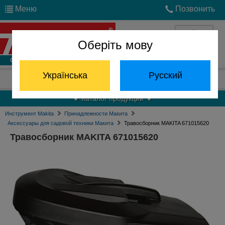
Меню
Позвонить
Оберіть мову
Войти
Українська
Русский
Отдел запчастей:
(068) 824-24-24
Каталог продукции
Инструмент Makita
Принадлежности Макита
Аксессуары для садовой техники Макита
Травосборник MAKITA 671015620
Травосборник MAKITA 671015620