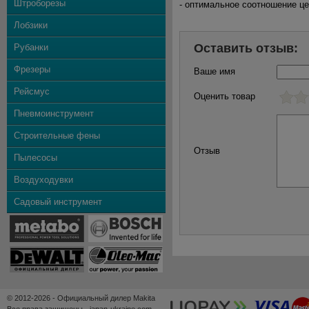
Штроборезы
- оптимальное соотношение це
Лобзики
Оставить отзыв:
Рубанки
Фрезеры
Ваше имя
Рейсмус
Оценить товар
Пневмоинструмент
Строительные фены
Отзыв
Пылесосы
Воздуходувки
Садовый инструмент
© 2012-2026 - Официальный дилер Makita