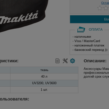
Оста
БЫ
ОПЛАТА
- наличными
- Visa / MasterCard
- наложенный платеж
- банковский перевод (с
ристики:
Описание:
Аксессуары Маки
ткань
профессионально
40 л
долгий срок слу
UV3200, UV3600
1 шт.
ользователя: