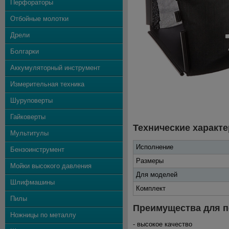
Перфораторы
Отбойные молотки
Дрели
Болгарки
Аккумуляторный инструмент
Измерительная техника
Шуруповерты
Гайковерты
Технические характе
Мультитулы
Исполнение
Бензоинструмент
Размеры
Мойки высокого давления
Для моделей
Шлифмашины
Комплект
Пилы
Преимущества для п
Ножницы по металлу
- высокое качество