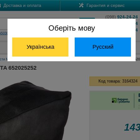
Доставка и оплата
Гарантия и сервис
(098)
924-24-24
(066)
204-24-24
Оберіть мову
(063)
824-24-24
A5030
HS7601
Обратный звонок
Українська
Русский
Отдел запчастей:
(068) 824-24-24
сти Макита
Аксессуары для садовой техники Макита
Травосборник MAKITA 652
TA 652025252
Код товара: 3164324
14