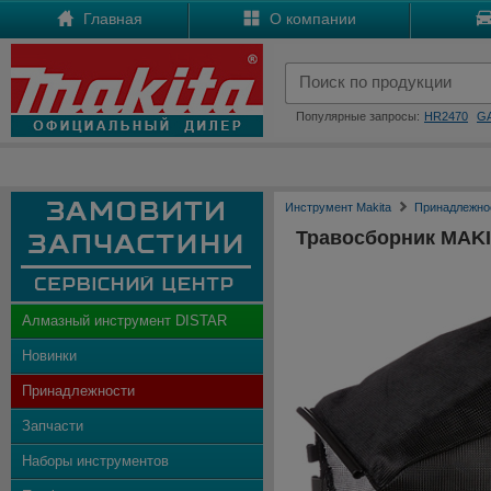
Главная
О компании
Популярные запросы:
HR2470
G
Инструмент Makita
Принадлежно
Травосборник MAKI
Алмазный инструмент DISTAR
Новинки
Принадлежности
Запчасти
Наборы инструментов