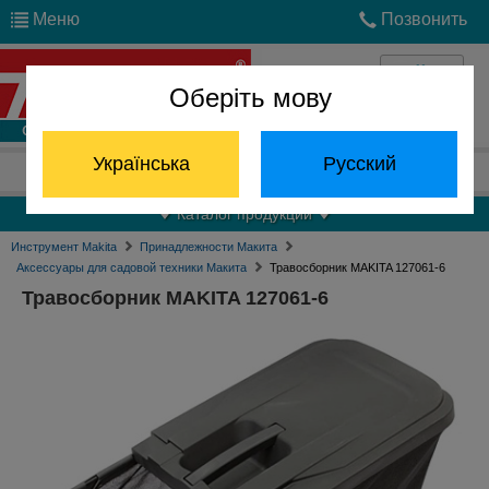
Меню
Позвонить
Оберіть мову
Войти
Українська
Русский
Отдел запчастей:
(068) 824-24-24
Каталог продукции
Инструмент Makita
Принадлежности Макита
Аксессуары для садовой техники Макита
Травосборник MAKITA 127061-6
Травосборник MAKITA 127061-6