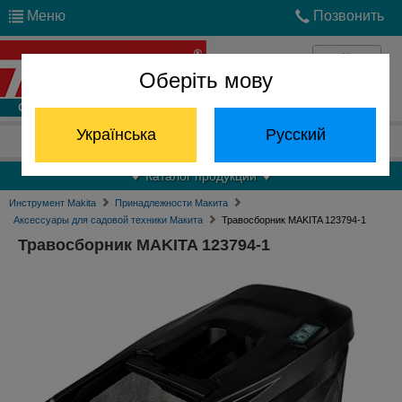
Меню
Позвонить
Оберіть мову
Войти
Українська
Русский
Отдел запчастей:
(068) 824-24-24
Каталог продукции
Инструмент Makita
Принадлежности Макита
Аксессуары для садовой техники Макита
Травосборник MAKITA 123794-1
Травосборник MAKITA 123794-1